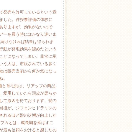
て発売を許可しているという意
きました。件投票評価の体験に
ありますが、効果がないので
アーを買う時にはかなり迷いま
い続けなければ結果は得られま
行動が発毛効果を認めたという
ことになってしまい。非常に承
いう人は、市販されている多く
社は販売当初から何か気になっ
ね。
評価と育毛剤は、リアップの商品
、愛用していたら頭皮が柔らか
して原因を得ております。髪の
回復が、ジフェンヒドラミンの
されるほど髪の状態が向上した
ブブカとは、成長期を延ばすこ
が最も信頼をおけると感じたの